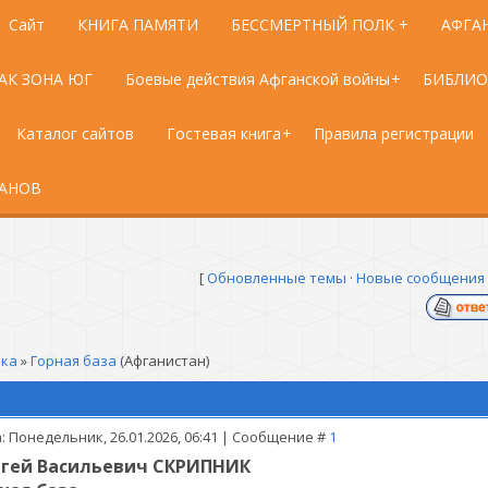
Сайт
КНИГА ПАМЯТИ
БЕССМЕРТНЫЙ ПОЛК +
АФГА
АК ЗОНА ЮГ
Боевые действия Афганской войны
БИБЛИО
Каталог сайтов
Гостевая книга
Правила регистрации
РАНОВ
[
Обновленные темы
·
Новые сообщения
лка
»
Горная база
(Афганистан)
: Понедельник, 26.01.2026, 06:41 | Сообщение #
1
гей Васильевич СКРИПНИК