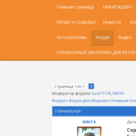
Главная страница
НАВИГАЦИЯ
ЛЮДИ И СУДЬБЫ
Новости
ЗН
Фотоальбомы
Форум
Видео
СПРАВОЧНЫЙ МАТЕРИАЛ ДЛЯ ВЕТЕ
Страница
1
из
1
1
Модератор форума:
luna71176
,
NIKITA
Форум
»
Форум для общения
»
Книжная по
ГОРНАЯ БАЗА
NIKITA
Дата
Сер