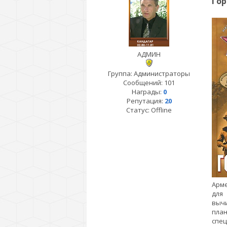
Гор
АДМИН
Группа: Администраторы
Сообщений:
101
Награды:
0
Репутация:
20
Статус:
Offline
Арм
для
вычи
пла
спец