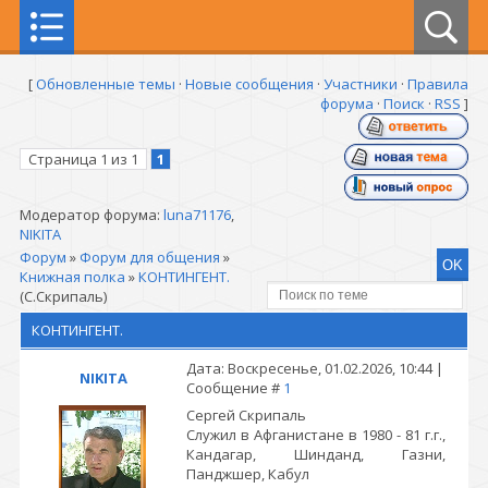
[
Обновленные темы
·
Новые сообщения
·
Участники
·
Правила
форума
·
Поиск
·
RSS
]
Страница
1
из
1
1
Модератор форума:
luna71176
,
NIKITA
Форум
»
Форум для общения
»
Книжная полка
»
КОНТИНГЕНТ.
(С.Скрипаль)
КОНТИНГЕНТ.
Дата: Воскресенье, 01.02.2026, 10:44 |
NIKITA
Сообщение #
1
Сергей Скрипаль
Служил в Афганистане в 1980 - 81 г.г.,
Кандагар, Шинданд, Газни,
Панджшер, Кабул