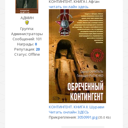
КОНТИНГЕНТ. КНИГА I. Афган
читать он лайн здесь
АДМИН
Группа:
Администраторы
Сообщений:
101
Награды:
0
Репутация:
20
Статус:
Offline
КОНТИНГЕНТ. КНИГА II. Шурави
Читать онлайн ЗДЕСЬ
Прикрепления:
3050991.jpg
(35.0 Kb)