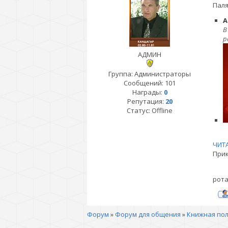
Паля
А
В
р
АДМИН
Группа: Администраторы
Сообщений:
101
Награды:
0
Репутация:
20
Статус:
Offline
ЧИТА
При
рота
Форум
»
Форум для общения
»
Книжная по