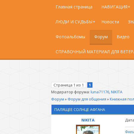
Главная страница
НАВИГАЦИЯ
ЛЮДИ И СУДЬБЫ
Новости
ЗН
Фотоальбомы
Форум
Видео
СПРАВОЧНЫЙ МАТЕРИАЛ ДЛЯ ВЕТЕ
Страница
1
из
1
1
Модератор форума:
luna71176
,
NIKITA
Форум
»
Форум для общения
»
Книжная по
ПАЛЯЩЕЕ СОЛНЦЕ АФГАНА
NIKITA
Дата
Фила