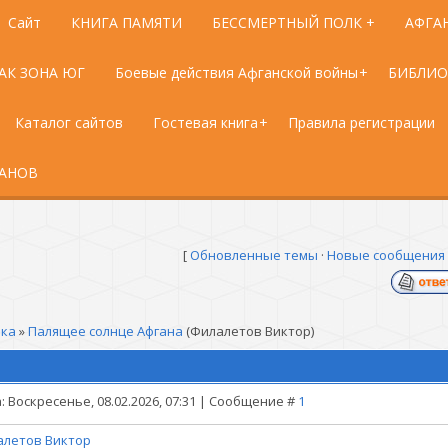
Сайт
КНИГА ПАМЯТИ
БЕССМЕРТНЫЙ ПОЛК +
АФГА
АК ЗОНА ЮГ
Боевые действия Афганской войны
БИБЛИО
Каталог сайтов
Гостевая книга
Правила регистрации
РАНОВ
[
Обновленные темы
·
Новые сообщения
лка
»
Палящее солнце Афгана
(Филалетов Виктор)
: Воскресенье, 08.02.2026, 07:31 | Сообщение #
1
летов Виктор