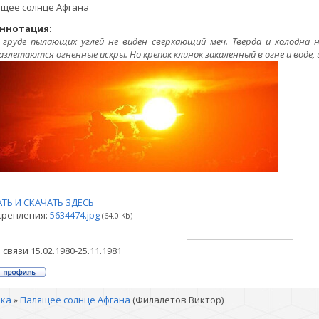
щее солнце Афгана
ннотация:
 груде пылающих углей не виден сверкающий меч. Тверда и холодна
азлетаются огненные искры. Но крепок клинок закаленный в огне и воде,
ТЬ И СКАЧАТЬ ЗДЕСЬ
крепления:
5634474.jpg
(64.0 Kb)
 связи 15.02.1980-25.11.1981
лка
»
Палящее солнце Афгана
(Филалетов Виктор)