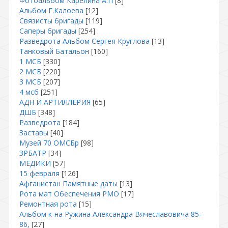
Фотоальбом Карелина А.П
[8]
Альбом Г.Калоева
[12]
Связисты бригады
[119]
Саперы бригады
[254]
Разведрота Альбом Сергея Круглова
[13]
Танковый Батальон
[160]
1 МСБ
[330]
2 МСБ
[220]
3 МСБ
[207]
4 мсб
[251]
АДН И АРТИЛЛЕРИЯ
[65]
ДШБ
[348]
Разведрота
[184]
Заставы
[40]
Музей 70 ОМСБр
[98]
ЗРБАТР
[34]
МЕДИКИ
[57]
15 февраля
[126]
Афганистан Памятные даты
[13]
Рота мат Обеспечения РМО
[17]
Ремонтная рота
[15]
Альбом к-на Ружина Александра Вячеславовича 85-
86,
[27]