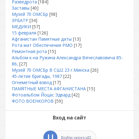
Разведрота
[184]
Заставы
[40]
Музей 70 ОМСБр
[98]
ЗРБАТР
[34]
МЕДИКИ
[57]
15 февраля
[126]
Афганистан Памятные даты
[13]
Рота мат Обеспечения РМО
[17]
Ремонтная рота
[15]
Альбом к-на Ружина Александра Вячеславовича 85-
86,
[27]
Музей 70 ОМСБр В СШ2 23 г.Минска
[26]
45-летие бригады, 1987
[22]
Огнеметный взвод
[17]
ПАМЯТНЫЕ МЕСТА АФГАНИСТАНА
[15]
Фотоальбом Йоцас Эдвард
[42]
ФОТО ВОЕНКОРОВ
[59]
Вход на сайт
Войти через uID