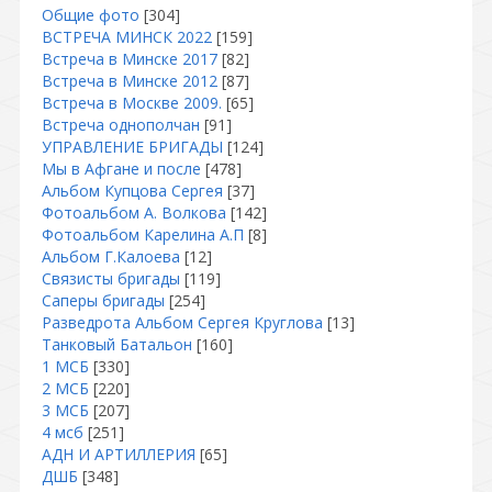
Общие фото
[304]
ВСТРЕЧА МИНСК 2022
[159]
Встреча в Минске 2017
[82]
Встреча в Минске 2012
[87]
Встреча в Москве 2009.
[65]
Встреча однополчан
[91]
УПРАВЛЕНИЕ БРИГАДЫ
[124]
Мы в Афгане и после
[478]
Альбом Купцова Сергея
[37]
Фотоальбом А. Волкова
[142]
Фотоальбом Карелина А.П
[8]
Альбом Г.Калоева
[12]
Связисты бригады
[119]
Саперы бригады
[254]
Разведрота Альбом Сергея Круглова
[13]
Танковый Батальон
[160]
1 МСБ
[330]
2 МСБ
[220]
3 МСБ
[207]
4 мсб
[251]
АДН И АРТИЛЛЕРИЯ
[65]
ДШБ
[348]