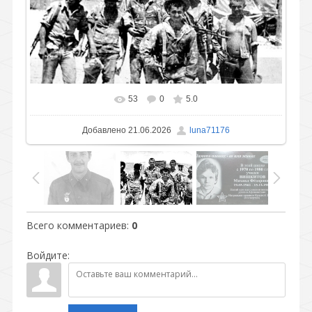
53
0
5.0
В реальном размере
1024x505
/ 90.7Kb
Добавлено
21.06.2026
luna71176
Всего комментариев
:
0
Войдите: