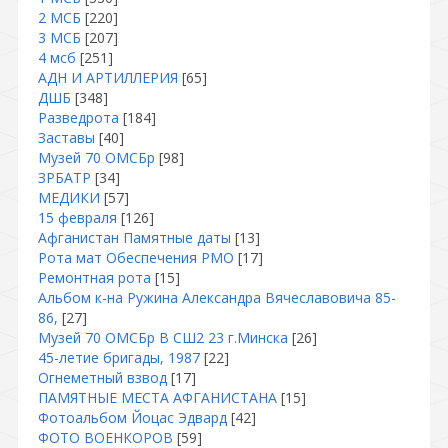
2 МСБ
[220]
3 МСБ
[207]
4 мсб
[251]
АДН И АРТИЛЛЕРИЯ
[65]
ДШБ
[348]
Разведрота
[184]
Заставы
[40]
Музей 70 ОМСБр
[98]
ЗРБАТР
[34]
МЕДИКИ
[57]
15 февраля
[126]
Афганистан Памятные даты
[13]
Рота мат Обеспечения РМО
[17]
Ремонтная рота
[15]
Альбом к-на Ружина Александра Вячеславовича 85-
86,
[27]
Музей 70 ОМСБр В СШ2 23 г.Минска
[26]
45-летие бригады, 1987
[22]
Огнеметный взвод
[17]
ПАМЯТНЫЕ МЕСТА АФГАНИСТАНА
[15]
Фотоальбом Йоцас Эдвард
[42]
ФОТО ВОЕНКОРОВ
[59]