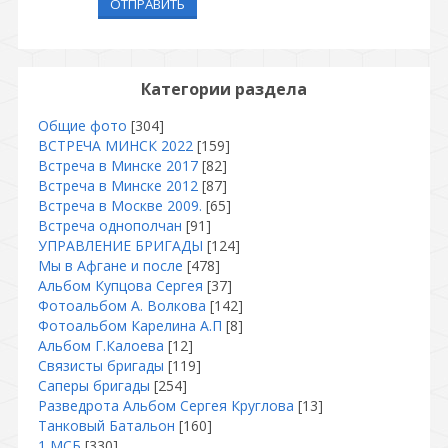
ОТПРАВИТЬ
Категории раздела
Общие фото
[304]
ВСТРЕЧА МИНСК 2022
[159]
Встреча в Минске 2017
[82]
Встреча в Минске 2012
[87]
Встреча в Москве 2009.
[65]
Встреча однополчан
[91]
УПРАВЛЕНИЕ БРИГАДЫ
[124]
Мы в Афгане и после
[478]
Альбом Купцова Сергея
[37]
Фотоальбом А. Волкова
[142]
Фотоальбом Карелина А.П
[8]
Альбом Г.Калоева
[12]
Связисты бригады
[119]
Саперы бригады
[254]
Разведрота Альбом Сергея Круглова
[13]
Танковый Батальон
[160]
1 МСБ
[330]