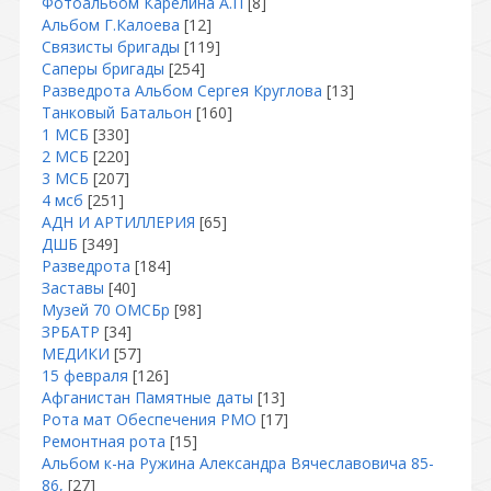
Фотоальбом Карелина А.П
[8]
Альбом Г.Калоева
[12]
Связисты бригады
[119]
Саперы бригады
[254]
Разведрота Альбом Сергея Круглова
[13]
Танковый Батальон
[160]
1 МСБ
[330]
2 МСБ
[220]
3 МСБ
[207]
4 мсб
[251]
АДН И АРТИЛЛЕРИЯ
[65]
ДШБ
[349]
Разведрота
[184]
Заставы
[40]
Музей 70 ОМСБр
[98]
ЗРБАТР
[34]
МЕДИКИ
[57]
15 февраля
[126]
Афганистан Памятные даты
[13]
Рота мат Обеспечения РМО
[17]
Ремонтная рота
[15]
Альбом к-на Ружина Александра Вячеславовича 85-
86,
[27]