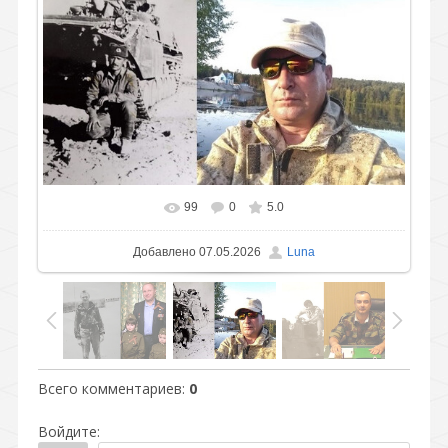
99
0
5.0
В реальном размере
576x332
/ 77.8Kb
Добавлено
07.05.2026
Luna
Всего комментариев
:
0
Войдите: