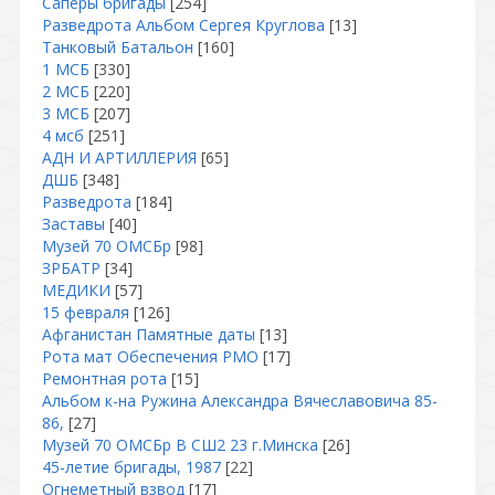
Саперы бригады
[254]
Разведрота Альбом Сергея Круглова
[13]
Танковый Батальон
[160]
1 МСБ
[330]
2 МСБ
[220]
3 МСБ
[207]
4 мсб
[251]
АДН И АРТИЛЛЕРИЯ
[65]
ДШБ
[348]
Разведрота
[184]
Заставы
[40]
Музей 70 ОМСБр
[98]
ЗРБАТР
[34]
МЕДИКИ
[57]
15 февраля
[126]
Афганистан Памятные даты
[13]
Рота мат Обеспечения РМО
[17]
Ремонтная рота
[15]
Альбом к-на Ружина Александра Вячеславовича 85-
86,
[27]
Музей 70 ОМСБр В СШ2 23 г.Минска
[26]
45-летие бригады, 1987
[22]
Огнеметный взвод
[17]