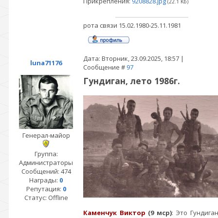
Прикрепления:
9208828.jpg
(22.1 Kb)
рота связи 15.02.1980-25.11.1981
Дата: Вторник, 23.09.2025, 18:57 |
luna71176
Сообщение #
97
Гундиган, лето 1986г.
Генерал-майор
Группа:
Администраторы
Сообщений:
474
Награды:
0
Репутация:
0
Статус:
Offline
Каменчук Виктор
(9 мср)
: Это Гундиган