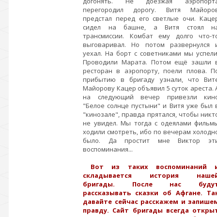
догонять. Не доезжая аэропорт
перегородил дорогу. Витя Майоро
предстал перед его светлые очи. Каце
сидел на башне, а Витя стоял н
трансмиссии. Комбат ему долго что-т
выговаривал. Но потом развернулся 
уехал. На борт с советниками мы успели
Проводили Марата. Потом ещё зашли 
ресторан в аэропорту, поели плова. П
прибытию в бригаду узнали, что Вит
Майорову Кацер объявил 5 суток ареста. 
на следующий вечер привезли кин
"Белое солнце пустыни" и Витя уже был 
"кинозале", правда прятался, чтобы никт
не увидел. Мы тогда с одеялами фильм
ходили смотреть, ибо по вечерам холодн
было. Да простит мне Виктор эт
воспоминания...
Вот из таких воспоминаний 
складывается история наше
бригады. После нас буду
рассказывать сказки об Афгане. Та
давайте сейчас расскажем и запише
правду. Сайт бригады всегда откры