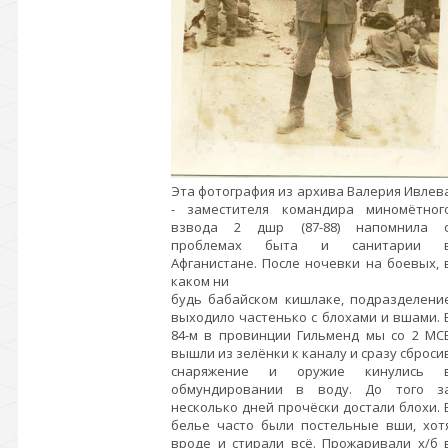
Эта фотография из архива Валерия Ивлев
- заместителя командира миномётног
взвода 2 дшр (87-88) напомнила 
проблемах быта и санитарии 
Афганистане. После ночевки на боевых, 
каком ни
будь бабайском кишлаке, подразделени
выходило частенько с блохами и вшами. 
84-м в провинции Гильменд мы со 2 МС
вышли из зелёнки к каналу и сразу сброси
снаряжение и оружие кинулись 
обмундировании в воду. До того з
несколько дней прочёски достали блохи. 
белье часто были постельные вши, хот
вроде и стирали всё. Прожаривали х/б 