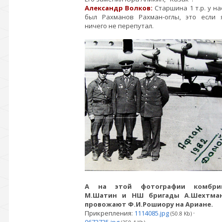
Александр Волков:
Старшина 1 т.р. у на
был Рахманов Рахман-оглы, это если 
ничего не перепутал.
А на этой фотографии комбри
М.Шатин и НШ бригады А.Шехтма
провожают Ф.И.Рошиору на Ариане.
Прикрепления:
1114085.jpg
·
(50.8 Kb)