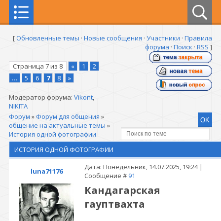
[
Обновленные темы
·
Новые сообщения
·
Участники
·
Правила
форума
·
Поиск
·
RSS
]
Страница
7
из
8
«
1
2
…
5
6
7
8
»
Модератор форума:
Vikont
,
NIKITA
Форум
»
Форум для общения
»
общение на актуальные темы
»
История одной фотографии
ИСТОРИЯ ОДНОЙ ФОТОГРАФИИ
Дата: Понедельник, 14.07.2025, 19:24 |
luna71176
Сообщение #
91
Кандагарская
гауптвахта