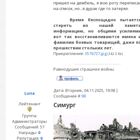
пришел на дембель, я всю роту переписа
на список, но...я дурак где то затерял.
Время беспощадно пытаетс
стереть из нашей памят
информацию, но общими усилиям
вот так восстанавливаются имена 
фамилии боевых товарищей, даже п
прошествии стольких лет.
Прикрепления:
3576727.jpg
(242.3 Kb)
Равнодушие страшнее войны
Дата: Вторник, 04.11.2025, 19:08 |
Luna
Сообщение #
98
Лейтенант
Симург
Группа:
Администраторы
Сообщений:
57
Награды:
0
Репутация:
0