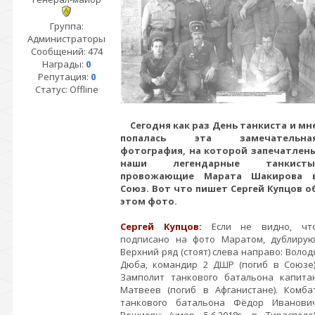
Группа:
Администраторы
Сообщений:
474
Награды:
0
Репутация:
0
Статус:
Offline
Сегодня как раз День танкиста и мн
попалась эта замечательна
фотография, на которой запечатлен
наши легендарные танкисты
провожающие Марата Шакирова 
Союз. Вот что пишет Сергей Купцов о
этом фото.
Сергей Купцов:
Если не видно, чт
подписано на фото Маратом, дублирую
Верхний ряд (стоят) слева направо: Волод
Дюба, командир 2 ДШР (погиб в Союзе)
Замполит танкового батальона капита
Матвеев (погиб в Афганистане). Комба
танкового батальона Фёдор Иванови
Рошиору (умер 5.6.2018г. в Тирасполе)