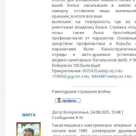
вшей. Белье закапывали в землю 
наверху оставляли лишь маленьки
краешек, в итоге все вши
вылезали на поверхность где их 
уничтожал владелец белья. Стрижка «по
ноль» также была простейше
профилактикой от паразитов. Основны
средством профилактики и борьбы 
паразитами были банно-прачечны
отряды и авто-душевые установк
медико-санитарных батальонов (мсб). У 9
бойцов из 100 были вши!
Прикрепления:
6072470.webp
·
(62.3 Kb)
1738342.jpg
·
8434487.webp
(105.3 Kb)
(62.3 Kb)
Равнодушие страшнее войны
Дата: Воскресенье, 24.08.2025, 13:48 |
NIKITA
Сообщение #
93
Такая машина к нам приехала впервые 
начале мая 1980 развернули душевы