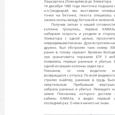
Лашкаргаха (Ложкарёвка) до Элеватора.
14 декабря 1983 года ленточка подошла 
н.п.Синджарай, мы выставили огневы
точки на бетонке, пехота спешилась 
заняла окопы между бетонкой и зелёнкой.
Получив сигнал о нашей готовности
колонна тронулась, первые КАМАЗ
набирали скорость и уходили в сторон
Элеватора с одной целью, проскочит
невридимыми Нагахан. Духи встретили на
дружно, был обстрелян танк номер 306
ранен в голову сержант Яровкин Володя
три гранатомёта поразили БТР 3 мсб
появились первые раненые и убитые. 
одной из машин колонны сидел пр-к
Плеханов, со слов водителя о
возвращался с отпуска. По всей видимост
стрелял снайпер, ранение в грудь был
смертельным. Прибывшая вертушк
забрала раненых и убитых. Лежащего н
земле Плеханова, которого достали 
кабины КАМАЗа, я видел первый 
последний раз. О нём я ничего не знаю.