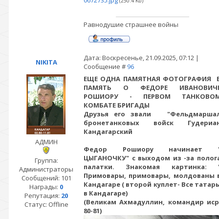
0672735.jpg
(250.4 Kb)
Равнодушие страшнее войны
Дата: Воскресенье, 21.09.2025, 07:12 |
NIKITA
Сообщение #
96
ЕЩЕ ОДНА ПАМЯТНАЯ ФОТОГРАФИЯ 
ПАМЯТЬ О ФЕДОРЕ ИВАНОВИЧ
РОШИОРУ - ПЕРВОМ ТАНКОВО
КОМБАТЕ БРИГАДЫ
Друзья его звали "Фельдмарша
бронетанковых войск Гудериа
Кандагарский
АДМИН
Федор Рошиору начинает 
ЦЫГАНОЧКУ" с выходом из -за полог
Группа:
палатки. Знакомая картинка: 
Администраторы
Примовары, примовары, молдованы 
Сообщений:
101
Кандагаре ( второй куплет- Все татар
Награды:
0
в Кандагаре)
Репутация:
20
(Великам Ахмадуллин, командир иср
Статус:
Offline
80-81)