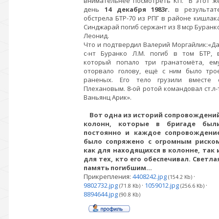
внимательнее посмотреть КП. В этот ж
день
14 декабря 1983г.
в результат
обстрела БТР-70 из РПГ в районе кишлак
Синджарай погиб сержант из 8 мср Буранк
Леонид.
Что и подтвердил Валерий Моргайлик:«Да
с-нт Буранко Л.М. погиб в том БТР, 
который попало три гранатомёта, ем
оторвало голову, ещё с ним было тро
раненых. Его тело грузили вместе 
Плехановым. 8-ой ротой командовал ст.л-
Ваньянц Арик».
Вот одна из историй сопровождени
колонн, которые в бригаде был
постоянно и каждое сопровождени
было сопряжено с огромным риско
как для находящихся в колонне, так 
для тех, кто его обеспечивал. Светла
память погибшим…
Прикрепления:
4408242.jpg
·
(154.2 Kb)
9802732.jpg
·
1059012.jpg
·
(71.8 Kb)
(256.6 Kb)
8894644.jpg
(90.8 Kb)