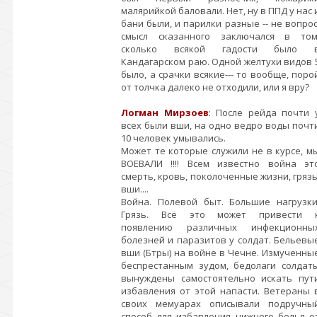
малярийкой баловали. Нет, ну в ППД у нас 
бани были, и парилки разные -- не вопрос
смысл сказанного заключался в том
сколько всякой гадости было 
Кандагарском раю. Одной желтухи видов 
было, а срачки всякие--- то вообще, поро
от толчка далеко не отходили, или я вру?
Логман Мирзоев
:
После рейда почти 
всех были вши, на одно ведро воды почт
10 человек умывались.
Может те которые служили не в курсе, м
ВОЕВАЛИ !!!! Всем известно война эт
смерть, кровь, поколоченные жизни, грязь
вши....
Война. Полевой быт. Большие нагрузки
Грязь. Всё это может привести 
появлению различных инфекционны
болезней и паразитов у солдат. Бельевы
вши (Бтры) на войне в Чечне. Измученны
беспрестанным зудом, бедолаги солдат
вынуждены самостоятельно искать пут
избавления от этой напасти. Ветераны 
своих мемуарах описывали подручны
способ для избавления нижнего белья о