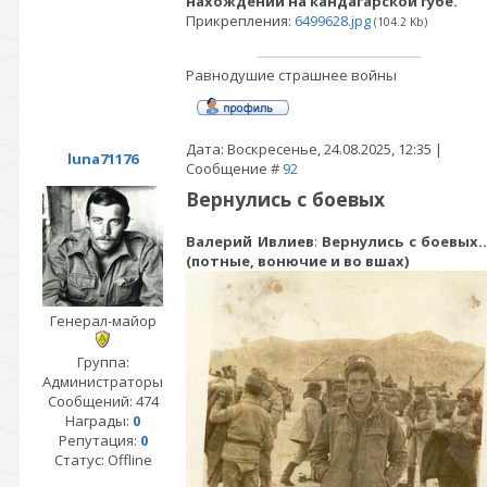
нахождении на кандагарской губе.
Прикрепления:
6499628.jpg
(104.2 Kb)
Равнодушие страшнее войны
Дата: Воскресенье, 24.08.2025, 12:35 |
luna71176
Сообщение #
92
Вернулись с боевых
Валерий Ивлиев
:
Вернулись с боевых..
(потные, вонючие и во вшах)
Генерал-майор
Группа:
Администраторы
Сообщений:
474
Награды:
0
Репутация:
0
Статус:
Offline