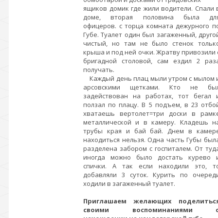
ящиков домик где жили водители. Спали 
доме, вторая половина была дл
офицеров. с торца комната дежурного п
Губе. Туалет один был загаженный, друго
чистый, но там не было стенок тольк
крыша и под ней очки. Жратву привозили 
бригадной столовой, сам ездил 2 раз
получать.
Каждый день плац мыли утром с мылом 
арсовскими щетками. Кто не бы
задействован на работах, тот бегал 
ползал по плацу. В 5 подъем, в 23 отбо
хватаешь вертолет=три доски в рамк
металлической и в камеру. Кладешь н
трубы края и бай бай. Днем в камер
находиться нельзя. Одна часть Губы был
разделена забором с госпиталем. От туд
иногда можно было достать курево 
спички. А так если находили это, т
добавляли 3 суток. Курить по очеред
ходили в загаженный туалет.
Приглашаем желающих поделитьс
своими воспоминаниями 