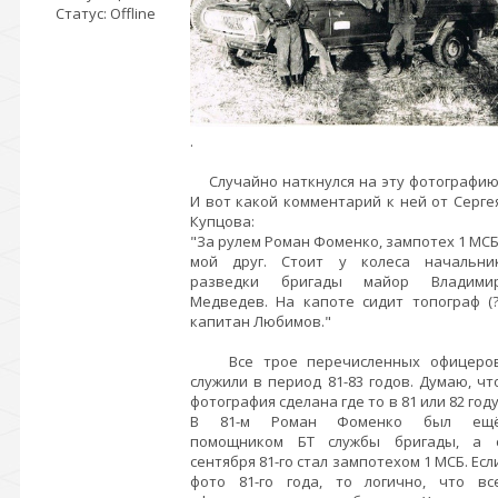
Статус:
Offline
.
Случайно наткнулся на эту фотографию
И вот какой комментарий к ней от Серге
Купцова:
"За рулем Роман Фоменко, зампотех 1 МСБ
мой друг. Стоит у колеса начальни
разведки бригады майор Владими
Медведев. На капоте сидит топограф (?
капитан Любимов."
Все трое перечисленных офицеро
служили в период 81-83 годов. Думаю, чт
фотография сделана где то в 81 или 82 году
В 81-м Роман Фоменко был ещ
помощником БТ службы бригады, а 
сентября 81-го стал зампотехом 1 МСБ. Есл
фото 81-го года, то логично, что вс