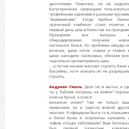
дизтопливе. Помогало, но не надолго
Категорически запрещали пользоватьс
трофейными одеялами и разными прочим
"вшивниками". Когда прибыл банно
прачечный комбинат стало полегче, 
первый день шли в баню как на праздник
Прожарили все матрасы 
обмундирование, получили ново
нательное бельё. Но проблема никуда н
исчезла, даже после стирки и глажки 
швах находили насекомых, обязали все
тщательно просматривать швы.
... а потом начали массово строить бани 
бассейны, хотя сначала их не разрешал
строить.
Андриан Смаль:
Дело не в мытье, а гд
ты у бабаев ночуешь на войне? Хорош
если на броне, а если в
мазанках ихних? Там не только вш
привозили, но и гадости всякой друго
хватало. Я офицером был и то в спальник
и блохи были, и скорпионы залазили, 
тифом откуда заболевали? Вши батеньк
был первый разносчик, комарик