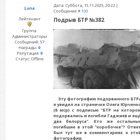
Дата: Суббота, 15.11.2025, 20:22 |
Luna
Сообщение #
100
Лейтенант
Подрыв БТР №382
Группа:
Администраторы
Сообщений:
57
Награды:
0
Репутация:
0
Статус:
Offline
Эту фотографию подорванного БТР
я увидел на страничке Олега Юрченк
(8 мср) с подписью "
БТР на которо
подорвались и погибли Гаджиев и ещ
два белоруса". Кто же остальны
погибшие в этой "коробочке"? Отве
был тут же в комментариях к это
фотографии.