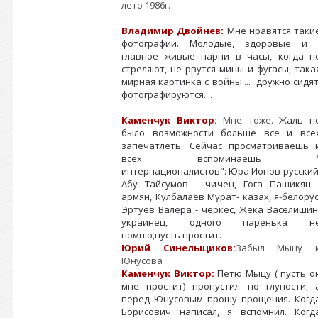
лето 1986г.
Владимир Двойнев:
Мне нравятся таки
фотографии. Молодые, здоровые и 
главное живые парни в часы, когда н
стреляют, не рвутся мины и фугасы, така
мирная картинка с войны.... дружно сидят
фотографируются....
Каменчук Виктор:
Мне тоже.
Жаль н
было возможности больше все и все
запечатлеть. Сейчас просматриваешь 
всех вспоминаешь 
интернационалистов": Юра Ионов-русский
Абу Тайсумов - чичен, Гога Пашикян 
армян, Кулбалаев Мурат- казах, я-белорус
Эртуев Валера - черкес, Жека Васелишин
украинец, одного паренька н
помню,пусть простит.
Юрий Синельщиков:
Забыл Мыцу 
Юнусова
Каменчук Виктор:
Петю Мыцу ( пусть о
мне простит) пропустил по глупости, 
перед Юнусовым прошу прощения. Когд
Борисович написал, я вспомнил. Когд