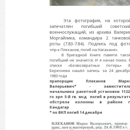
Эта фотография, на которо
запечатлён погибший советски
военнослужащий, из архива Валери
Моргайлика, командира 2 танково
роты (7.83-7.84). Подпись под фот
«
пр-к Плеханов, погиб на Нагахане».
В бригадной Книге памяти тако
погибший не значится. И я начал поиск. 
списке «Безвозвратных потерь» Э
Береснева нашёл запись за 24 декабр
1983 года
прапорщик Плеханов Марк
Валерьевич* - заместител
начальника ракетной установки 1122
го зрп 5-й гв. мсд погиб в результат
обстрела колонны в районе г
Кандагар
* по ВКП погиб 14 декабря