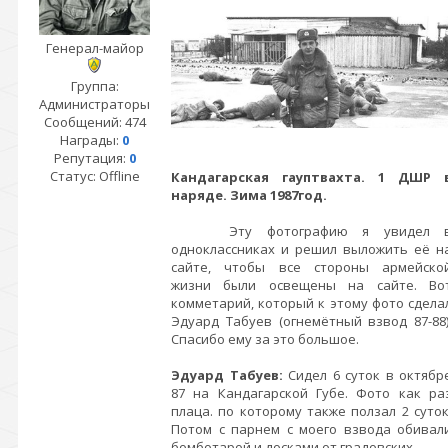
Генерал-майор
Группа:
Администраторы
Сообщений:
474
Награды:
0
Репутация:
0
Статус:
Offline
Кандагарская гауптвахта. 1 ДШР 
наряде. Зима 1987год.
Эту фотографию я увидел 
одноклассниках и решил выложить её н
сайте, чтобы все стороны армейско
жизни были освещены на сайте. Во
комметарий, который к этому фото сдела
Эдуард Табуев (огнемётный взвод 87-88)
Спасибо ему за это большое.
Эдуард Табуев:
Сидел 6 суток в октябр
87 на Кандагарской Губе. Фото как ра
плаца. по которому также ползал 2 суток
Потом с парнем с моего взвода обивал
бомботарой и досками от градовских