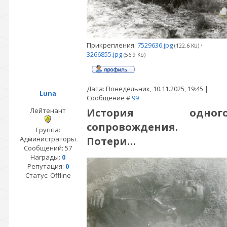
Прикрепления:
7529636.jpg
·
(122.6 Kb)
3266855.jpg
(56.9 Kb)
Дата: Понедельник, 10.11.2025, 19:45 |
Luna
Сообщение #
99
Лейтенант
История одног
сопровождения.
Группа:
Администраторы
Потери…
Сообщений:
57
Награды:
0
Репутация:
0
Статус:
Offline