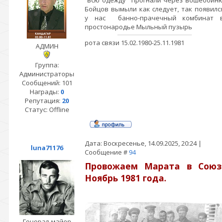
всю одежду прогнали через вошебойн
Бойцов вымыли как следует, так появилс
у нас банно-прачечный комбинат 
простонародье Мыльный пузырь
рота связи 15.02.1980-25.11.1981
АДМИН
Группа:
Администраторы
Сообщений:
101
Награды:
0
Репутация:
20
Статус:
Offline
Дата: Воскресенье, 14.09.2025, 20:24 |
luna71176
Сообщение #
94
Провожаем Марата в Союз
Ноябрь 1981 года.
Генерал-майор