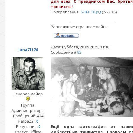
для всех. С праздником Вас, братья
танкисты!
Прикрепления:
6789116.jpg
(272.6 Kb)
Равнодушие страшнее войны
Дата: Суббота, 20.09.2025, 11:10 |
luna71176
Сообщение #
95
Генерал-майор
Группа:
Администраторы
Сообщений:
474
Награды:
0
Репутация:
0
Ещё одна фотография от наши
Статус:
Offline
доблестных танкистов. Проводы п