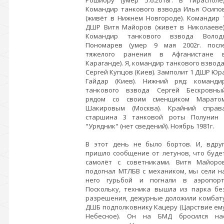
Командир танкового взвода Илья Осипо
(живёт в Нижнем Новгороде). Командир 
ДШР Витя Майоров (живет в Николаеве)
Командир танкового взвода Волод
Пономарев (умер 9 мая 2002г. посл
тяжелого ранения в Афганистане 
Караганде). Я, командир танкового взвод
Сергей Купцов (Киев). Замполит 1 ДШР Юр
Гайдар (Киев). Нижний ряд: команди
танкового взвода Сергей Бескровны
рядом со своим сменщиком Марато
Шакировым (Москва). Крайний справ
старшина 3 танковой роты Полунин 
"Урядник" (нет сведений). Ноябрь 1981г.
В этот день не было бортов. И, вдруг
пришло сообщение от летунов, что буде
самолёт с советниками. Витя Майоро
подогнал МТЛБВ с механиком, мы сели н
него гурьбой и погнали в аэропорт
Поскольку, техника вышла из парка бе
разрешения, дежурные доложили комбат
ДШБ подполковнику Кацеру (Царствие ем
Небесное). Он на БМД бросился на