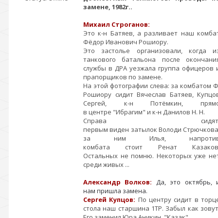
замене, 1982г..
Михаил Строганов:
Это к-н Батяев, а разливает наш комба
Фёдор Иванович Рошиору.
Это застолье организовали, когда и
танкового батальона после окончани
службы в ДРА уезжала группа офицеров 
прапорщиков по замене.
На этой фотографии слева: за комбатом Ф
Рошиору сидит Вячеслав Батяев, Купцо
Сергей, к-н Потёмкин, прям
в центре "Ибрагим" и к-н Данилов Н. Н.
Справа сидят
первым виден затылок Володи Стрючкова
за ним Илья, напроти
комбата стоит Ренат Казаков
Остальных не помню. Некоторых уже не
среди живых ...
Александр Волков:
Да, это октябрь, 
нам пришла замена.
Сергей Купцов:
По центру сидит в торц
стола наш старшина 1ТР. Забыл как зовут
Его заменил Юра Аникин, "Казак". ​